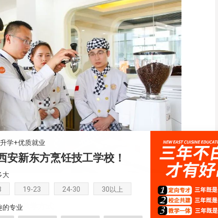
+升学+优质就业
西安新东方烹饪技工学校！
多大
8
19-23
24-30
30以上
的特色教学方式。
趣的专业