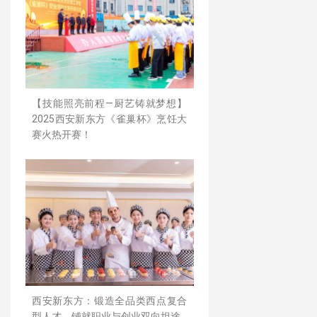
【技能照亮前程—厨艺铸就梦想】
2025西安新东方《雀巢杯》烹饪大
赛火热开赛！
西安新东方：锻造全品类西点复合
型人才，铺就职业与创业双向坦途