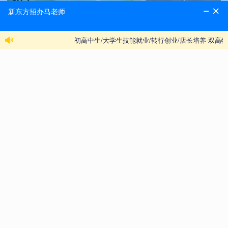
2、想要转行、创业的人
对于想要创业的人而言，选择合适的创业项目对于他
们的后期发展至关重要。纵观现在各行各业的发展，
餐饮成为越来越多创业人的选择。无论是中餐、西
餐、西点、小吃还是咖啡饮品等，都是非常不错的项