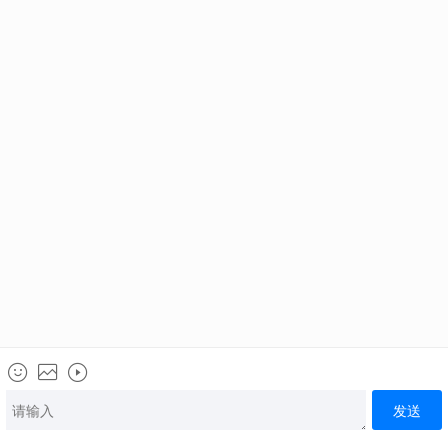
《个人信息授权和保护声明》
学校新闻
行业新闻
就业新闻
视频课堂
厨师培训
健康饮食
入学答疑
小吃培训
西安校区:西安市经济技术开发区尚苑路8333号
汉中校区:汉台区铺镇工业园园区西路与和谐大道交叉口
咨询热线:029-86694567
路线导航
版权:北京朗杰科技有限公司
备案号:
陕ICP备11009568号-1
网站地图
Copyright © 2026 sxxdf.com All rights reserved
30秒
29
电话咨询
在线咨询
首页
了解学费