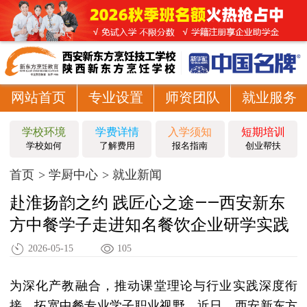
网站首页
专业设置
师资团队
就业服务
学校环境
学费详情
入学须知
短期培训
学校如何
了解费用
报名指南
创业帮扶
首页
学厨中心
就业新闻
赴淮扬韵之约 践匠心之途——西安新东
方中餐学子走进知名餐饮企业研学实践
2026-05-15
105
为深化产教融合，推动课堂理论与行业实践深度衔
接，拓宽中餐专业学子职业视野，近日，西安新东方