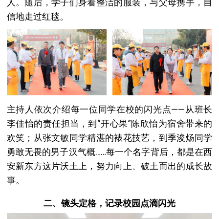
人。随后，学子们身着整洁的服装，与父母携手，自
信地走过红毯。
主持人依次介绍每一位同学在校的闪光点——从班长
李佳怡的责任担当，到“开心果”陈欣怡为宿舍带来的
欢笑；从张文敏同学精湛的裱花技艺，到季浚炀同学
勇敢无畏的男子汉气概……每一个名字背后，都是在西
安新东方这片沃土上，努力向上、破土而出的成长故
事。
二、镜头定格，记录校园点滴闪光