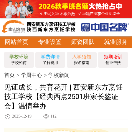
网站首页
专业设置
师资团队
就业服务
学校环境
学费详情
入学须知
短期培训
学校如何
了解费用
报名指南
创业帮扶
首页
学厨中心
学校新闻
见证成长，共育花开 | 西安新东方烹饪
技工学校【经典西点2501班家长鉴证
会】温情举办
2025-12-19
112