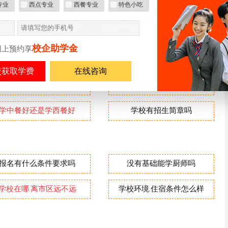
短期烹饪专业
专业
西点专业
西餐专业
特色小吃
湛西餐技
短时间成才助力创就业发
展
校企助学金
网上预约享
？
在线咨询
女生学什么专业好
男生学什么专业好
学中餐好还是学西餐好
学校有招生简章吗
报名有什么条件要求吗
没有基础能学厨师吗
学校在哪.离市区远不远
学校环境.住宿条件怎么样