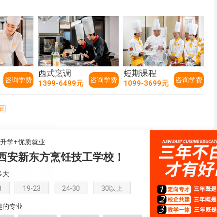
西式烹调
短期课程
咨询学费
咨询学费
咨询学费
1399-6499元
1099-3699元
司
+升学+优质就业
西安新东方烹饪技工学校！
西点烘焙专业
多大
能专门人
学习西点创造正宗幸福味
8
19-23
24-30
30以上
道
趣的专业