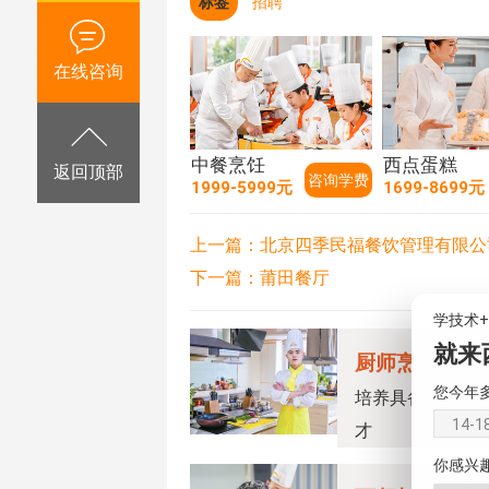
标签
招聘
在线咨询
中餐烹饪
西点蛋糕
返回顶部
咨询学费
1999-5999元
1699-8699元
上一篇：
北京四季民福餐饮管理有限公
下一篇：
莆田餐厅
学技术
就来
厨师烹饪专业
您今年
培养具备烹饪技
14-1
才
你感兴