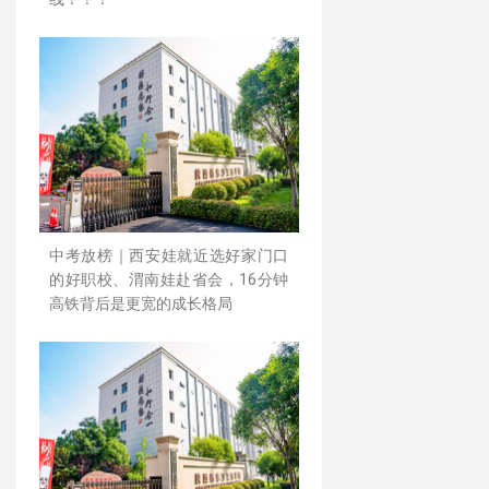
中考放榜｜西安娃就近选好家门口
的好职校、渭南娃赴省会，16分钟
高铁背后是更宽的成长格局