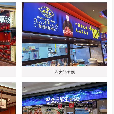
西安鸽子侯