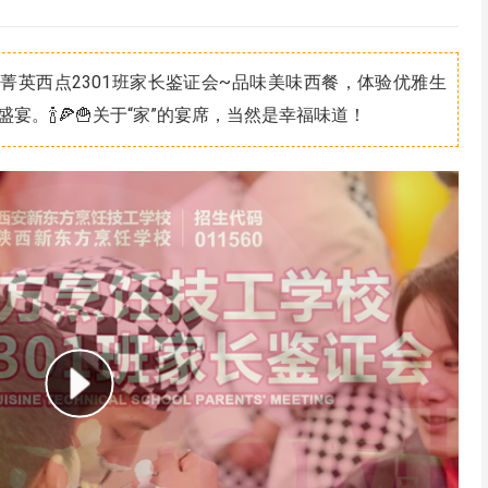
菁英西点2301班家长鉴证会~品味美味西餐，体验优雅生
盛宴。🍾🍕🍟关于“家”的宴席，当然是幸福味道！