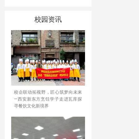
校园资讯
校企联动拓视野，匠心筑梦向未来
—西安新东方烹饪学子走进瓦库探
寻餐饮文化新境界