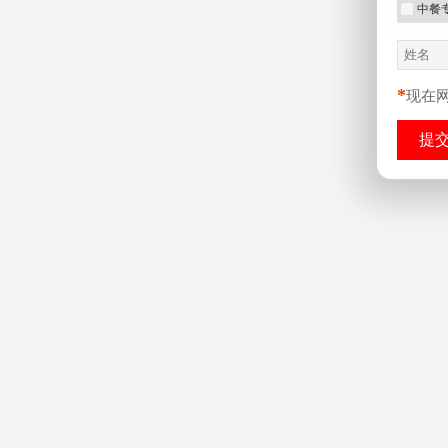
中餐
*
现在