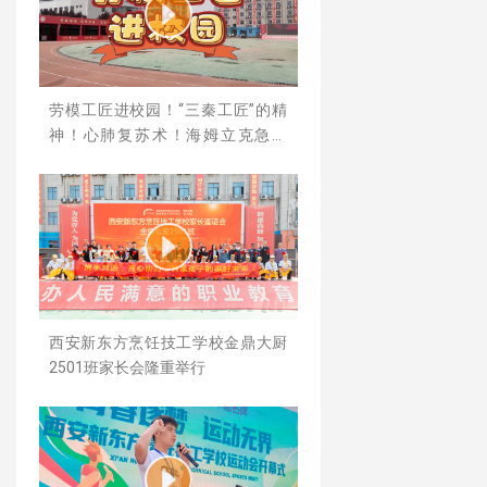
劳模工匠进校园！“三秦工匠”的精
神！心肺复苏术！海姆立克急救
法！你学会了吗？
西安新东方烹饪技工学校金鼎大厨
2501班家长会隆重举行