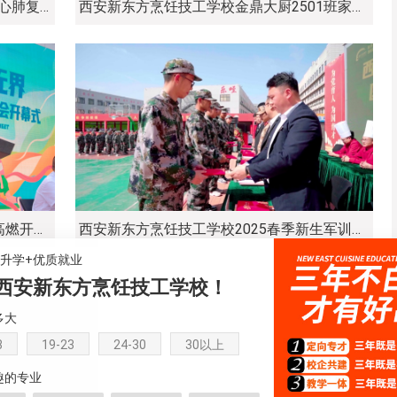
劳模工匠进校园！“三秦工匠”的精神！心肺复苏术！海姆立克急救法！你学会了吗？
西安新东方烹饪技工学校金鼎大厨2501班家长会隆重举行
2025西安新东方烹饪技工学校运动会高燃开场！
西安新东方烹饪技工学校2025春季新生军训圆满闭幕
+升学+优质就业
西安新东方烹饪技工学校！
多大
8
19-23
24-30
30以上
趣的专业