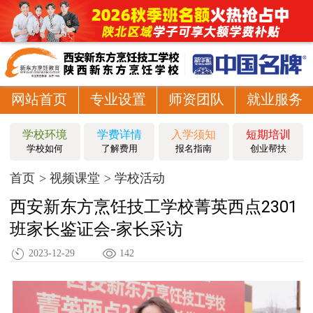
网站首页
专业设置
师资团队
就业服务
学校环境
学费详情
入学须知
短期培训
学校如何
了解费用
报名指南
创业帮扶
首页
视频课堂
学校活动
西安新东方烹饪技工学校菁英西点2301
班家长鉴证会-家长采访
2023-12-29
142